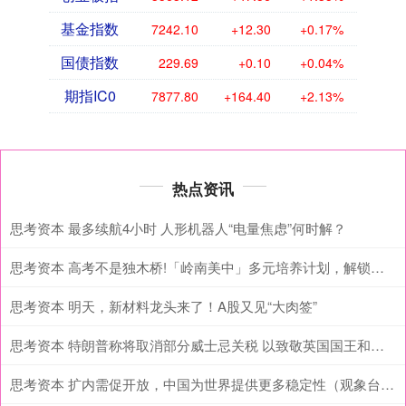
基金指数
7242.10
+12.30
+0.17%
国债指数
229.69
+0.10
+0.04%
期指IC0
7877.80
+164.40
+2.13%
热点资讯
思考资本 最多续航4小时 人形机器人“电量焦虑”何时解？
思考资本 高考不是独木桥!「岭南美中」多元培养计划，解锁升学“新选择”
思考资本 明天，新材料龙头来了！A股又见“大肉签”
思考资本 特朗普称将取消部分威士忌关税 以致敬英国国王和王后
思考资本 扩内需促开放，中国为世界提供更多稳定性（观象台·国际人士谈“十五五”关键词⑤）