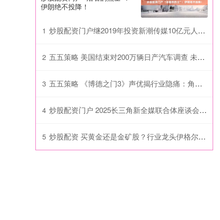
伊朗绝不投降！
炒股配资门户继2019年投资新潮传媒10亿元人民币后
1
五五策略 美国结束对200万辆日产汽车调查 未要求召回
2
五五策略 《博德之门3》声优揭行业隐痛：角色爆红，生活依旧窘迫
3
炒股配资门户 2025长三角新全媒联合体座谈会在南京召开
4
炒股配资 买黄金还是金矿股？行业龙头伊格尔矿业(AEM.US)CEO给出参考标准
5