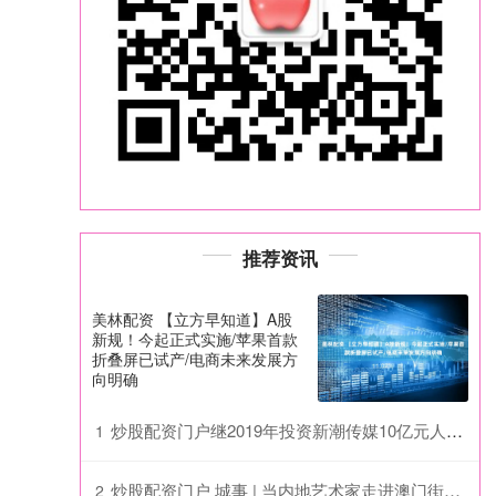
推荐资讯
美林配资 【立方早知道】A股
新规！今起正式实施/苹果首款
折叠屏已试产/电商未来发展方
向明确
炒股配资门户继2019年投资新潮传媒10亿元人民币后
1
炒股配资门户 城事 | 当内地艺术家走进澳门街坊，市民听闻昆曲秒变柳梦梅
2