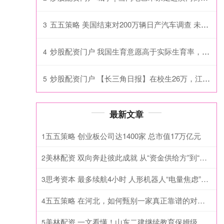
五五策略 美国结束对200万辆日产汽车调查 未要求召回
3
炒股配资门户 我国生育意愿高于实际生育率，是什么阻碍了育龄人群“生孩子”？
4
炒股配资门户 【长三角日报】在校生26万，江苏这所职业学院“一把手”调整
5
最新文章
五五策略 创业板公司达1400家 总市值17万亿元
1
美林配资 双向奔赴彼此成就 从“资金供给方”到“智慧陪跑者”
2
思考资本 最多续航4小时 人形机器人“电量焦虑”何时解？
3
五五策略 在河北，如何甄别一家真正靠谱的对口升学机构？2026年4月业内深度解析
4
美林配资 一文看懂！山东二建继续教育保姆级指南
5