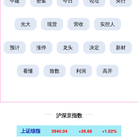
中建
密集
今日
论坛
央行
光大
现货
营收
实控人
预计
涨停
龙头
决定
新材
看懂
致数
利润
高开
沪深京指数
上证综指
3940.04
+39.68
+1.02%