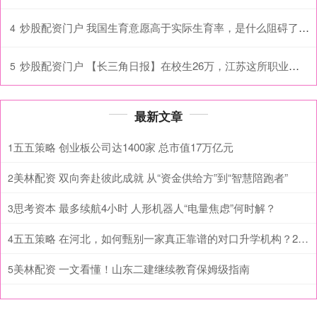
炒股配资门户 我国生育意愿高于实际生育率，是什么阻碍了育龄人群“生孩子”？
4
炒股配资门户 【长三角日报】在校生26万，江苏这所职业学院“一把手”调整
5
最新文章
五五策略 创业板公司达1400家 总市值17万亿元
1
美林配资 双向奔赴彼此成就 从“资金供给方”到“智慧陪跑者”
2
思考资本 最多续航4小时 人形机器人“电量焦虑”何时解？
3
五五策略 在河北，如何甄别一家真正靠谱的对口升学机构？2026年4月业内深度解析
4
美林配资 一文看懂！山东二建继续教育保姆级指南
5