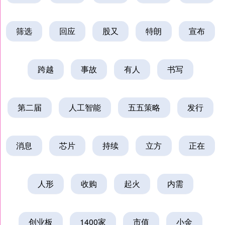
筛选
回应
股又
特朗
宣布
跨越
事故
有人
书写
第二届
人工智能
五五策略
发行
消息
芯片
持续
立方
正在
人形
收购
起火
内需
创业板
1400家
市值
小金